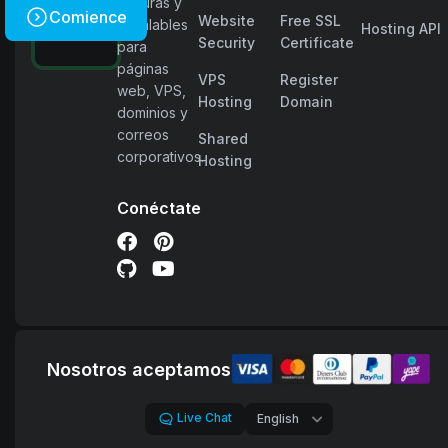
seguras y
Comience
Website
Free SSL
escalables
Hosting API
Security
Certificate
para
páginas
VPS
Register
web, VPS,
Hosting
Domain
dominios y
correos
Shared
corporativos.
Hosting
Conéctate
Nosotros aceptamos
Live Chat