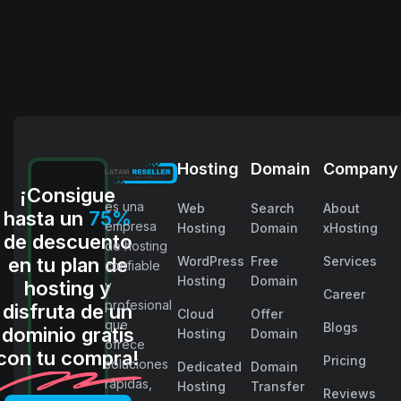
Hosting
Domain
Company
¡Consigue
es una
Web
Search
About
hasta un
75%
empresa
Hosting
Domain
xHosting
de descuento
de hosting
en tu plan de
WordPress
Free
Services
confiable
Hosting
Domain
hosting y
y
Career
profesional
disfruta de un
Cloud
Offer
que
Blogs
dominio gratis
Hosting
Domain
ofrece
con tu compra!
Pricing
soluciones
Dedicated
Domain
rápidas,
Hosting
Transfer
Reviews